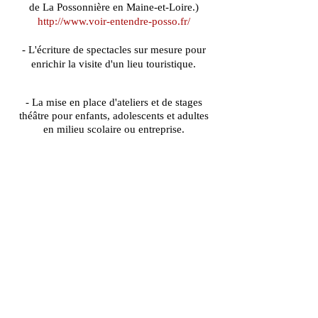
de La Possonnière en Maine-et-Loire.)
http://www.voir-entendre-posso.fr/
- L'écriture de spectacles sur mesure pour
enrichir la visite d'un lieu touristique.
- La mise en place d'ateliers et de stages
théâtre pour enfants, adolescents et adultes
en milieu scolaire ou entreprise.
Théâtre Faits Divers
Impasse des Jardins 49290
Chaudefonds sur Layon
Tel :
06.95.18.58.78
N.A.F. : 9001Z
Siret :
453 286 759 000 56
Licence :
2-
1078169
e-mail :
contact@theatrefaitsdivers.fr
site internet :
https://theatrefaitsdivers.fr